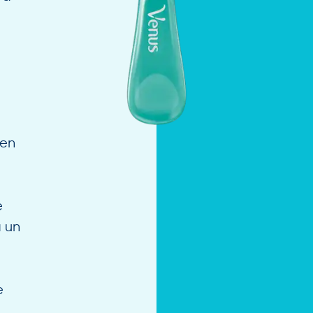
gen
e
á un
e