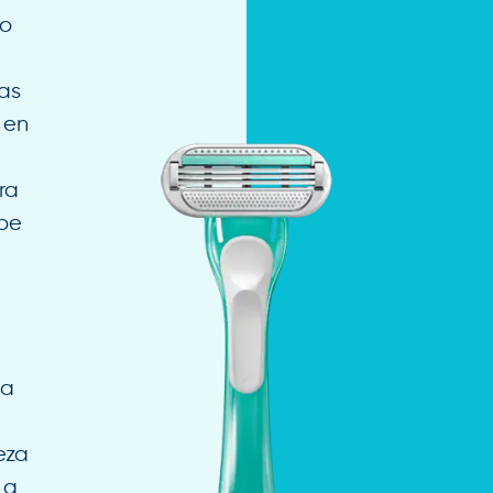
lo
vas
 en
ra
loe
s
da
eza
 a